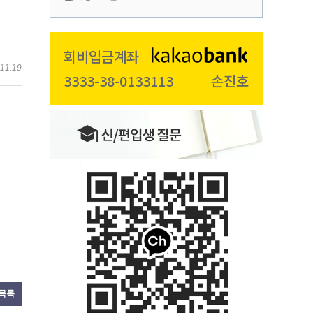
회비입금계좌
11:19
3333-38-0133113
손진호
목록