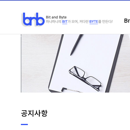
B
위분류
하위분류
공지사항