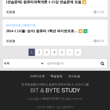
[연습문제] 컴퓨터과학개론 1~15강 연습문제 모음
도은경
11-23
파이썬프로그래밍기초
2024-1 [서울/ 성수] 컴퓨터 1학년 파이썬프로…
도은경
03-25
1
2
3
4
5
스터디소개
학습일정
오시는길
한국방송통신대학교 컴퓨터과학과 No.1 스터디그룹
BIT
&
BYTE
STUDY
Copyright ©
B&B STUDY
All rights reserved.
사이트 개발자
: 남기용(29기)