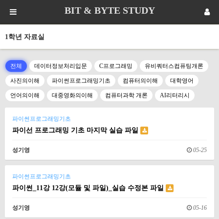
BIT & BYTE STUDY
1학년 자료실
전체
데이터정보처리입문
C프로그래밍
유비쿼터스컴퓨팅개론
사진의이해
파이썬프로그래밍기초
컴퓨터의이해
대학영어
언어의이해
대중영화의이해
컴퓨터과학 개론
AI리터리시
파이썬프로그래밍기초
파이선 프로그래밍 기초 마지막 실습 파일
성기영
05-25
파이썬프로그래밍기초
파이썬_11강 12강(모듈 및 파일)_실습 수정본 파일
성기영
05-16