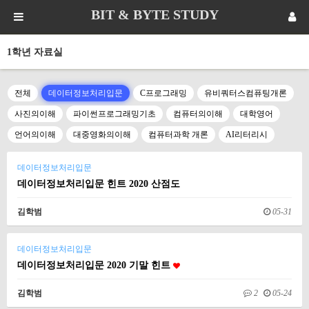
BIT & BYTE STUDY
1학년 자료실
전체
데이터정보처리입문
C프로그래밍
유비쿼터스컴퓨팅개론
사진의이해
파이썬프로그래밍기초
컴퓨터의이해
대학영어
언어의이해
대중영화의이해
컴퓨터과학 개론
AI리터리시
데이터정보처리입문
데이터정보처리입문 힌트 2020 산점도
김학범
05-31
데이터정보처리입문
데이터정보처리입문 2020 기말 힌트
김학범
2
05-24