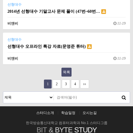
선형대수
2014년 선형대수 기말고사 문제 풀이 (47번~60번…
비앤비
11-19
선형대수
선형대수 오프라인 특강 자료(문영준 튜터)
비앤비
11-19
목록
1
2
3
4
스터디소개
학습일정
오시는길
한국방송통신대학교 컴퓨터과학과 No.1 스터디그룹
BIT
&
BYTE
STUDY