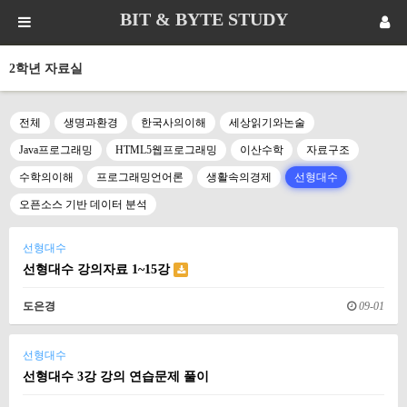
BIT & BYTE STUDY
2학년 자료실
전체
생명과환경
한국사의이해
세상읽기와논술
Java프로그래밍
HTML5웹프로그래밍
이산수학
자료구조
수학의이해
프로그래밍언어론
생활속의경제
선형대수
오픈소스 기반 데이터 분석
선형대수
선형대수 강의자료 1~15강
도은경
09-01
선형대수
선형대수 3강 강의 연습문제 풀이